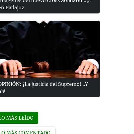
Imágenes del nuevo Cross Solidario 091
en Badajoz
OPINIÓN: ¡La justicia del Supremo!...Y
olé
LO MÁS LEÍDO
LO MÁS COMENTADO