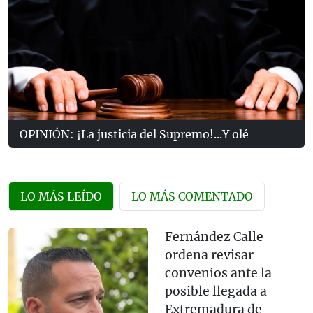
OPINIÓN: ¡La justicia del Supremo!...Y olé
LO MÁS LEÍDO
LO MÁS COMENTADO
Fernández Calle
ordena revisar
convenios ante la
posible llegada a
Extremadura de