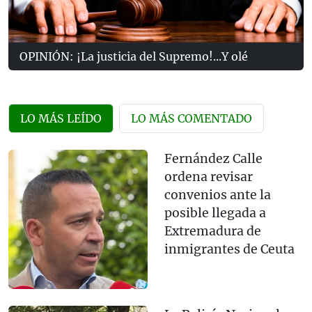
OPINIÓN: ¡La justicia del Supremo!...Y olé
LO MÁS LEÍDO
LO MÁS COMENTADO
Fernández Calle
ordena revisar
convenios ante la
posible llegada a
Extremadura de
inmigrantes de Ceuta