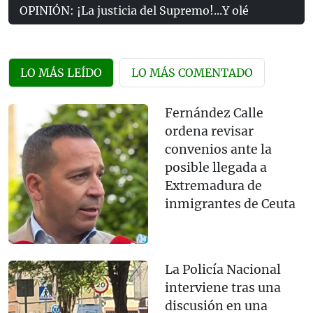
OPINIÓN: ¡La justicia del Supremo!...Y olé
LO MÁS LEÍDO
LO MÁS COMENTADO
Fernández Calle
ordena revisar
convenios ante la
posible llegada a
Extremadura de
inmigrantes de Ceuta
La Policía Nacional
interviene tras una
discusión en una