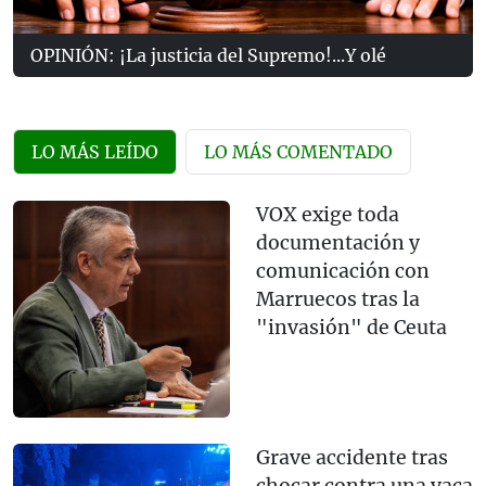
OPINIÓN: ¡La justicia del Supremo!...Y olé
LO MÁS LEÍDO
LO MÁS COMENTADO
VOX exige toda
documentación y
comunicación con
Marruecos tras la
"invasión" de Ceuta
Grave accidente tras