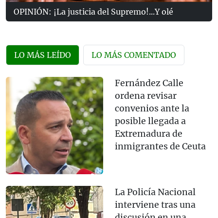
OPINIÓN: ¡La justicia del Supremo!...Y olé
LO MÁS LEÍDO
LO MÁS COMENTADO
Fernández Calle
ordena revisar
convenios ante la
posible llegada a
Extremadura de
inmigrantes de Ceuta
La Policía Nacional
interviene tras una
discusión en una