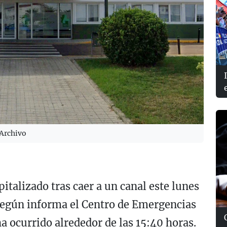
 Archivo
italizado tras caer a un canal este lunes
 Según informa el Centro de Emergencias
a ocurrido alrededor de las 15:40 horas.