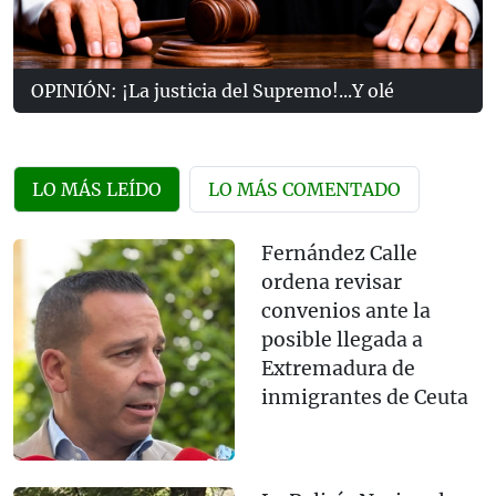
OPINIÓN: ¡La justicia del Supremo!...Y olé
LO MÁS LEÍDO
LO MÁS COMENTADO
Fernández Calle
ordena revisar
convenios ante la
posible llegada a
Extremadura de
inmigrantes de Ceuta