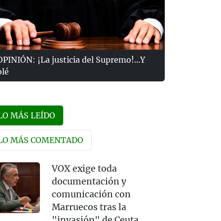
OPINIÓN: ¡La justicia del Supremo!...Y
olé
LO MÁS LEÍDO
LO MÁS COMENTADO
VOX exige toda
documentación y
comunicación con
Marruecos tras la
"invasión" de Ceuta