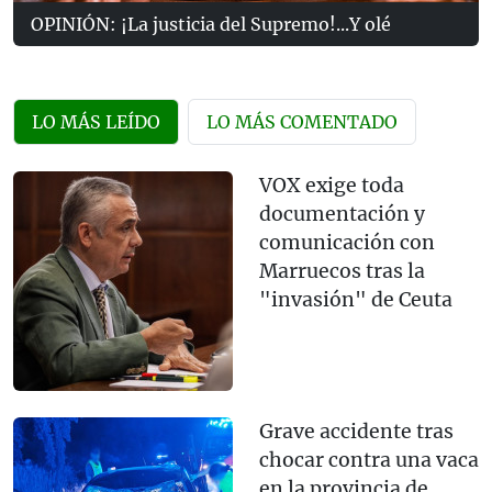
OPINIÓN: ¡La justicia del Supremo!...Y olé
LO MÁS LEÍDO
LO MÁS COMENTADO
VOX exige toda
documentación y
comunicación con
Marruecos tras la
"invasión" de Ceuta
Grave accidente tras
chocar contra una vaca
en la provincia de