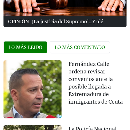
OPINIÓN: ¡La justicia del Supremo!...Y olé
LO MÁS LEÍDO
LO MÁS COMENTADO
Fernández Calle
ordena revisar
convenios ante la
posible llegada a
Extremadura de
inmigrantes de Ceuta
La Policía Nacional