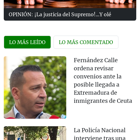
OPINIÓN: ¡La justicia del Supremo!...Y olé
LO MÁS LEÍDO
LO MÁS COMENTADO
Fernández Calle
ordena revisar
convenios ante la
posible llegada a
Extremadura de
inmigrantes de Ceuta
La Policía Nacional
interviene tras una