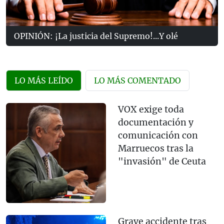
OPINIÓN: ¡La justicia del Supremo!...Y olé
LO MÁS LEÍDO
LO MÁS COMENTADO
VOX exige toda
documentación y
comunicación con
Marruecos tras la
"invasión" de Ceuta
Grave accidente tras