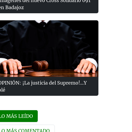
Imágenes del nuevo Cross Solidario 091
en Badajoz
OPINIÓN: ¡La justicia del Supremo!...Y
olé
LO MÁS LEÍDO
LO MÁS COMENTADO