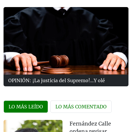
OPINIÓN: ¡La justicia del Supremo!...Y olé
LO MÁS LEÍDO
LO MÁS COMENTADO
Fernández Calle
ordena revisar