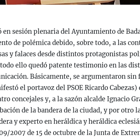
 en sesión plenaria del Ayuntamiento de Badaj
xento de polémica debido, sobre todo, a las co
as y falaces desde distintos protagonistas pol
todo ello quedó patente testimonio en las dis
unicación. Básicamente, se argumentaron sin
nifestó el portavoz del PSOE Ricardo Cabezas) 
tro concejales y, a la sazón alcalde Ignacio G
ación de la bandera de la ciudad, y por otro l
era y experto en heráldica y heráldica eclesiá
309/2007 de 15 de octubre de la Junta de Extr