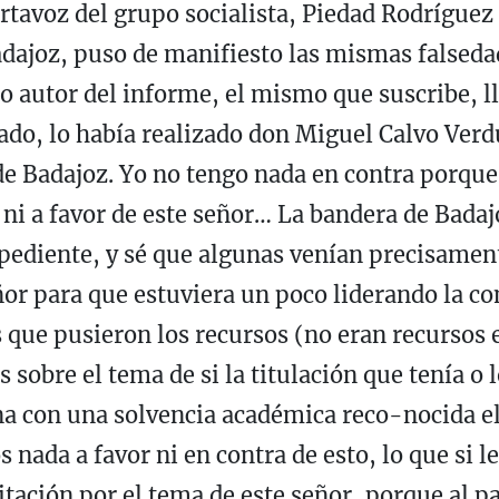
rtavoz del grupo socialista, Piedad Rodríguez 
adajoz, puso de manifiesto las mismas falsedad
o autor del informe, el mismo que suscribe, l
do, lo había realizado don Miguel Calvo Verd
de Badajoz. Yo no tengo nada en contra porque 
 ni a favor de este señor… La bandera de Badaj
xpediente, y sé que algunas venían precisamen
eñor para que estuviera un poco liderando la c
que pusieron los recursos (no eran recursos e
 sobre el tema de si la titulación que tenía o 
na con una solvencia académica reco-nocida el
nada a favor ni en contra de esto, lo que si l
tación por el tema de este señor, porque al pa