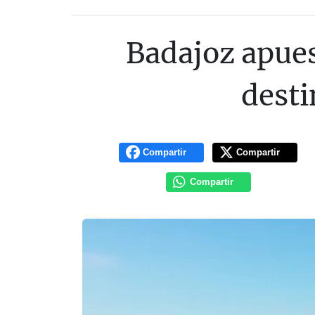
Badajoz apues
desti
Compartir
Compartir
Compartir