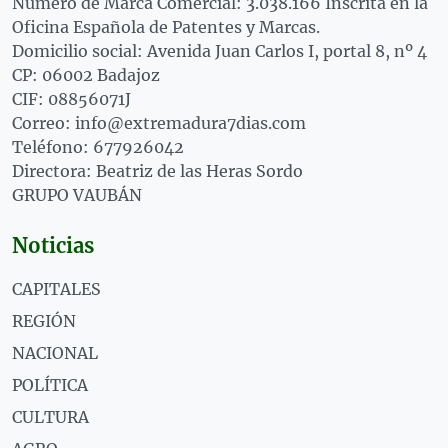
Número de Marca Comercial: 3.038.166 Inscrita en la
Oficina Española de Patentes y Marcas.
Domicilio social: Avenida Juan Carlos I, portal 8, nº 4
CP: 06002 Badajoz
CIF: 08856071J
Correo: info@extremadura7dias.com
Teléfono: 677926042
Directora: Beatriz de las Heras Sordo
GRUPO VAUBÁN
Noticias
CAPITALES
REGIÓN
NACIONAL
POLÍTICA
CULTURA