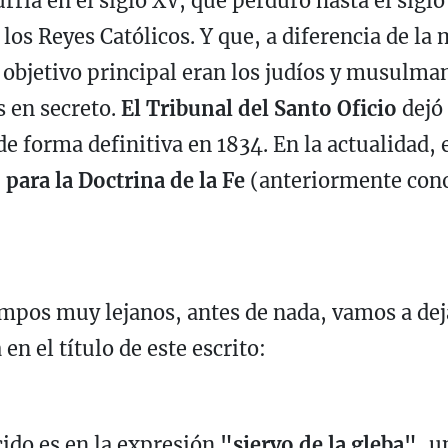
urría en el siglo XV, que perduró hasta el sigl
os Reyes Católicos. Y que, a diferencia de la 
u objetivo principal eran los judíos y musul
s en secreto.
El Tribunal del Santo Oficio
dejó 
de forma definitiva en 1834. En la actualidad
 para la Doctrina de la Fe
(anteriormente con
mpos muy lejanos, antes de nada, vamos a deja
n el título de este escrito:
ido es en la expresión
"siervo de la gleba"
, u