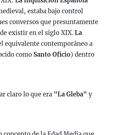
o XIX:
La Inquisición Española
medieval, estaba bajo control
manes conversos que presuntamente
de existir en el siglo XIX.
La
, el equivalente contemporáneo a
ocido como
Santo Oficio
) dentro
r claro lo que era
"La Gleba"
y
n concepto de la Edad Media que