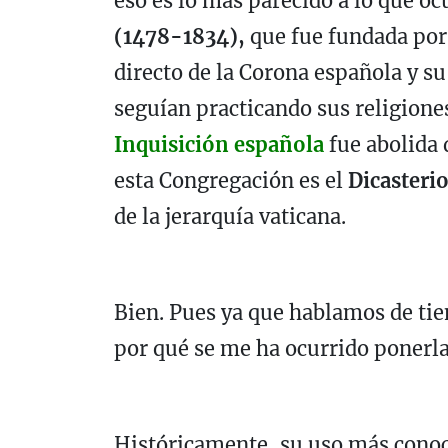
eso es lo más parecido a lo que oc
(1478-1834),
que fue fundada por l
directo de la Corona española y s
seguían practicando sus religione
Inquisición española
fue abolida 
esta Congregación es el
Dicasterio
de la jerarquía vaticana.
Bien. Pues ya que hablamos de tie
por qué se me ha ocurrido ponerla e
Históricamente, su uso más conoc