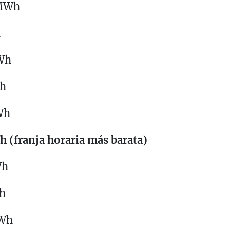
/MWh
h
MWh
Wh
Wh
h (franja horaria más barata)
Wh
Wh
MWh