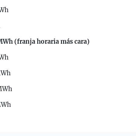
MWh
h
/MWh (franja horaria más cara)
MWh
/MWh
/MWh
/MWh