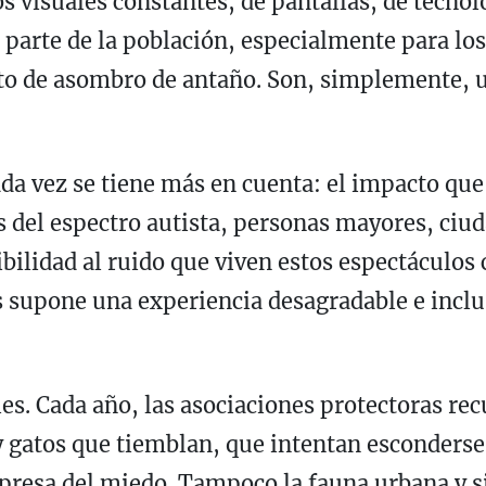
 visuales constantes, de pantallas, de tecnol
parte de la población, especialmente para los
ecto de asombro de antaño. Son, simplemente, u
ada vez se tiene más en cuenta: el impacto qu
s del espectro autista, personas mayores, ci
bilidad al ruido que viven estos espectáculos 
os supone una experiencia desagradable e inclu
es. Cada año, las asociaciones protectoras re
y gatos que tiemblan, que intentan esconderse
presa del miedo. Tampoco la fauna urbana y sil