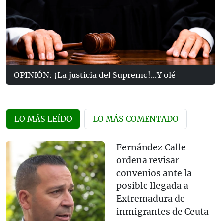
OPINIÓN: ¡La justicia del Supremo!...Y olé
LO MÁS LEÍDO
LO MÁS COMENTADO
Fernández Calle
ordena revisar
convenios ante la
posible llegada a
Extremadura de
inmigrantes de Ceuta