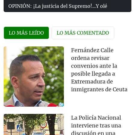
OPINIÓN: ¡La justicia del Supremo!...Y olé
LO MÁS LEÍDO
LO MÁS COMENTADO
Fernández Calle
ordena revisar
convenios ante la
posible llegada a
Extremadura de
inmigrantes de Ceuta
La Policía Nacional
interviene tras una
discusión en una