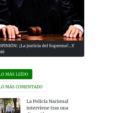
OPINIÓN: ¡La justicia del Supremo!...Y
olé
LO MÁS LEÍDO
LO MÁS COMENTADO
La Policía Nacional
interviene tras una