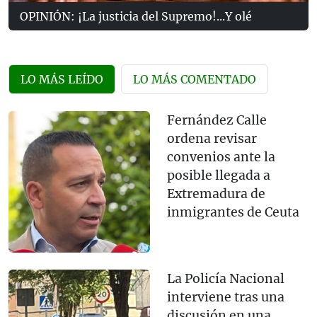
OPINIÓN: ¡La justicia del Supremo!...Y olé
LO MÁS LEÍDO
LO MÁS COMENTADO
Fernández Calle
ordena revisar
convenios ante la
posible llegada a
Extremadura de
inmigrantes de Ceuta
La Policía Nacional
interviene tras una
discusión en una