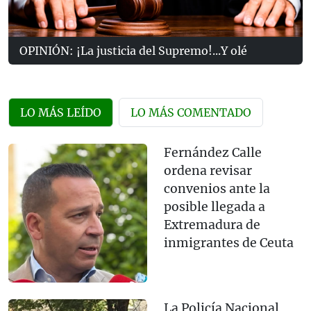
OPINIÓN: ¡La justicia del Supremo!...Y olé
LO MÁS LEÍDO
LO MÁS COMENTADO
Fernández Calle
ordena revisar
convenios ante la
posible llegada a
Extremadura de
inmigrantes de Ceuta
La Policía Nacional