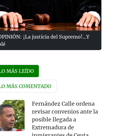
OPINIÓN: ¡La justicia del Supremo!...Y
olé
LO MÁS LEÍDO
LO MÁS COMENTADO
Fernández Calle ordena
revisar convenios ante la
posible llegada a
Extremadura de
inmigrantes de Ceuta