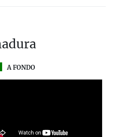
madura
A FONDO