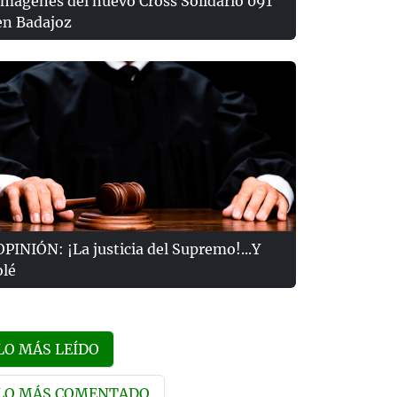
Imágenes del nuevo Cross Solidario 091
en Badajoz
OPINIÓN: ¡La justicia del Supremo!...Y
olé
LO MÁS LEÍDO
LO MÁS COMENTADO