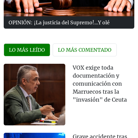
OPINIÓN: ¡La justicia del Supremo!...Y olé
LO MÁS LEÍDO
LO MÁS COMENTADO
VOX exige toda
documentación y
comunicación con
Marruecos tras la
"invasión" de Ceuta
Grave accidente tras