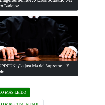
Imágenes del nuevo Cross Solidario 091
en Badajoz
OPINIÓN: ¡La justicia del Supremo!...Y
olé
LO MÁS LEÍDO
LO MÁS COMENTADO