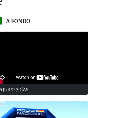
e
A FONDO
EQUIPO 7DÍAS