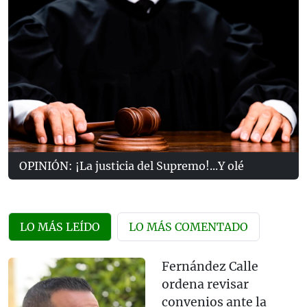
OPINIÓN: ¡La justicia del Supremo!...Y olé
LO MÁS LEÍDO
LO MÁS COMENTADO
Fernández Calle
ordena revisar
convenios ante la