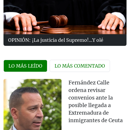
OPINIÓN: ¡La justicia del Supremo!...Y olé
LO MÁS LEÍDO
LO MÁS COMENTADO
Fernández Calle
ordena revisar
convenios ante la
posible llegada a
Extremadura de
inmigrantes de Ceuta