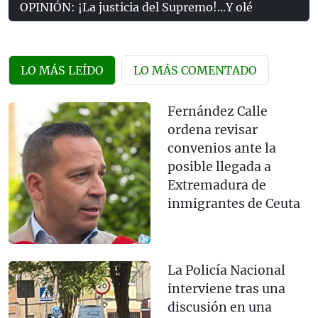
OPINIÓN: ¡La justicia del Supremo!...Y olé
LO MÁS LEÍDO
LO MÁS COMENTADO
Fernández Calle
ordena revisar
convenios ante la
posible llegada a
Extremadura de
inmigrantes de Ceuta
La Policía Nacional
interviene tras una
discusión en una