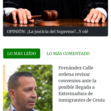
OPINIÓN: ¡La justicia del Supremo!...Y olé
LO MÁS LEÍDO
LO MÁS COMENTADO
Fernández Calle
ordena revisar
convenios ante la
posible llegada a
Extremadura de
inmigrantes de Ceuta