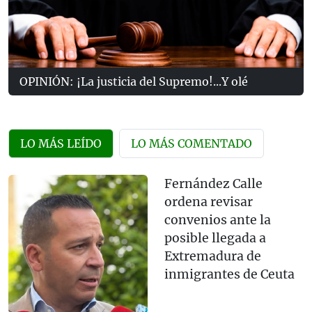
OPINIÓN: ¡La justicia del Supremo!...Y olé
LO MÁS LEÍDO
LO MÁS COMENTADO
Fernández Calle
ordena revisar
convenios ante la
posible llegada a
Extremadura de
inmigrantes de Ceuta