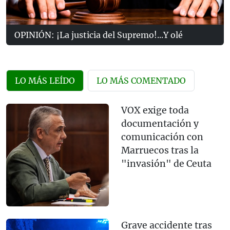
OPINIÓN: ¡La justicia del Supremo!...Y olé
LO MÁS LEÍDO
LO MÁS COMENTADO
VOX exige toda
documentación y
comunicación con
Marruecos tras la
"invasión" de Ceuta
Grave accidente tras