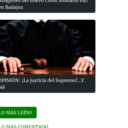
Imágenes del nuevo Cross Solidario 091
en Badajoz
OPINIÓN: ¡La justicia del Supremo!...Y
olé
LO MÁS LEÍDO
LO MÁS COMENTADO