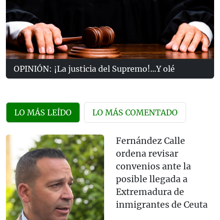
OPINIÓN: ¡La justicia del Supremo!...Y olé
LO MÁS LEÍDO
LO MÁS COMENTADO
Fernández Calle
ordena revisar
convenios ante la
posible llegada a
Extremadura de
inmigrantes de Ceuta