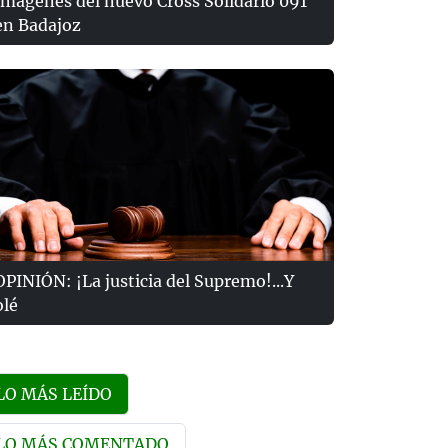
Imágenes del nuevo Cross Solidario 091
en Badajoz
OPINIÓN: ¡La justicia del Supremo!...Y
olé
LO MÁS LEÍDO
LO MÁS COMENTADO