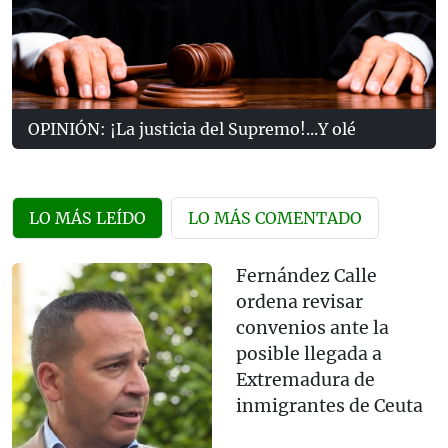
OPINIÓN: ¡La justicia del Supremo!...Y olé
LO MÁS LEÍDO
LO MÁS COMENTADO
Fernández Calle
ordena revisar
convenios ante la
posible llegada a
Extremadura de
inmigrantes de Ceuta