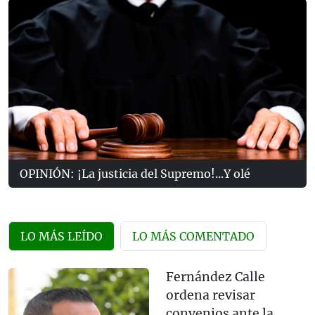
OPINIÓN: ¡La justicia del Supremo!...Y olé
LO MÁS LEÍDO
LO MÁS COMENTADO
Fernández Calle
ordena revisar
convenios ante la