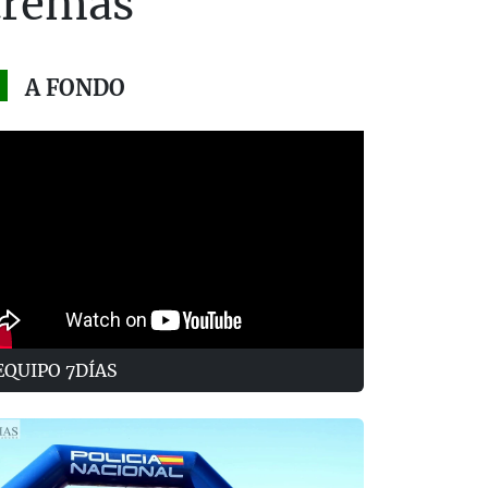
tremas
A FONDO
EQUIPO 7DÍAS