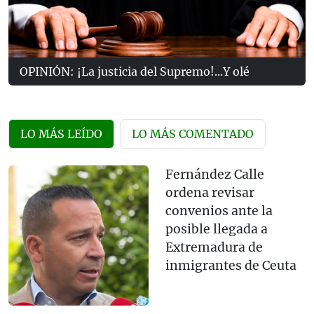
OPINIÓN: ¡La justicia del Supremo!...Y olé
LO MÁS LEÍDO
LO MÁS COMENTADO
Fernández Calle
ordena revisar
convenios ante la
posible llegada a
Extremadura de
inmigrantes de Ceuta