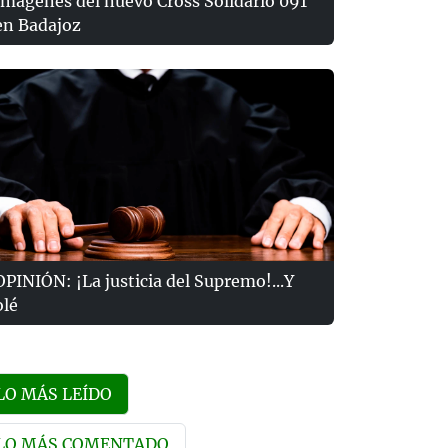
Imágenes del nuevo Cross Solidario 091
en Badajoz
OPINIÓN: ¡La justicia del Supremo!...Y
olé
LO MÁS LEÍDO
LO MÁS COMENTADO