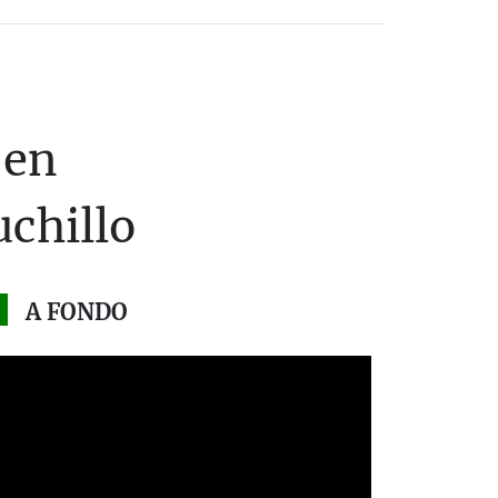
 en
chillo
A FONDO