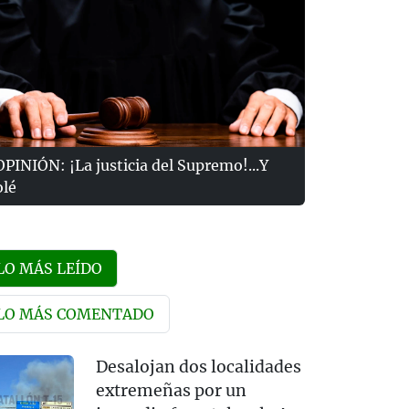
OPINIÓN: ¡La justicia del Supremo!...Y
olé
LO MÁS LEÍDO
LO MÁS COMENTADO
Desalojan dos localidades
extremeñas por un