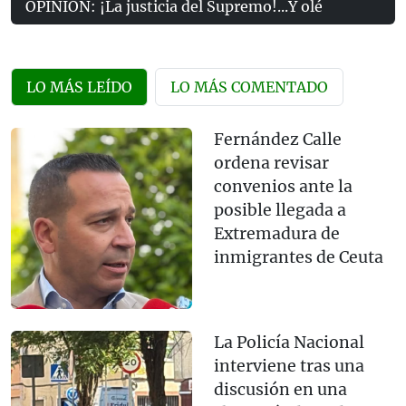
OPINIÓN: ¡La justicia del Supremo!...Y olé
LO MÁS LEÍDO
LO MÁS COMENTADO
Fernández Calle
ordena revisar
convenios ante la
posible llegada a
Extremadura de
inmigrantes de Ceuta
La Policía Nacional
interviene tras una
discusión en una