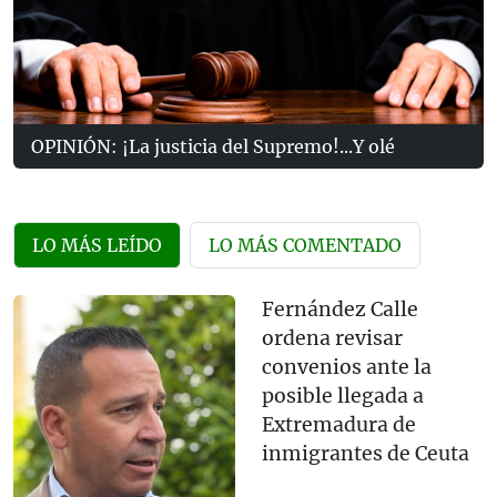
OPINIÓN: ¡La justicia del Supremo!...Y olé
LO MÁS LEÍDO
LO MÁS COMENTADO
Fernández Calle
ordena revisar
convenios ante la
posible llegada a
Extremadura de
inmigrantes de Ceuta