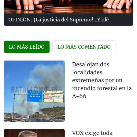
OPINIÓN: ¡La justicia del Supremo!...Y olé
LO MÁS LEÍDO
LO MÁS COMENTADO
Desalojan dos
localidades
extremeñas por un
incendio forestal en la
A-66
VOX exige toda