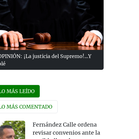
OPINIÓN: ¡La justicia del Supremo!...Y
olé
LO MÁS LEÍDO
LO MÁS COMENTADO
Fernández Calle ordena
revisar convenios ante la